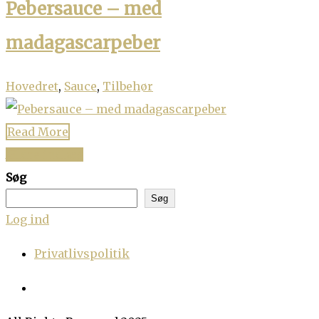
Pebersauce – med
madagascarpeber
Hovedret
,
Sauce
,
Tilbehør
Read More
Ældre indlæg
Navigation
Søg
til
Søg
Log ind
indlæg
Privatlivspolitik