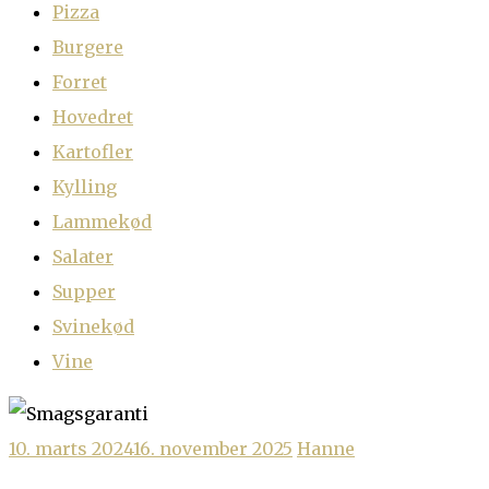
Pizza
Burgere
Forret
Hovedret
Kartofler
Kylling
Lammekød
Salater
Supper
Svinekød
Vine
10. marts 2024
16. november 2025
Hanne