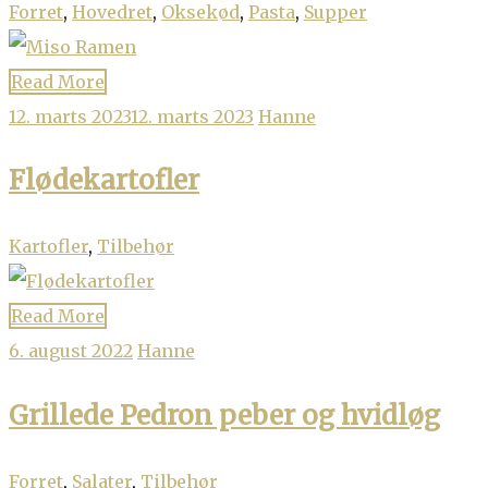
Forret
,
Hovedret
,
Oksekød
,
Pasta
,
Supper
Read More
12. marts 2023
12. marts 2023
Hanne
Flødekartofler
Kartofler
,
Tilbehør
Read More
6. august 2022
Hanne
Grillede Pedron peber og hvidløg
Forret
,
Salater
,
Tilbehør