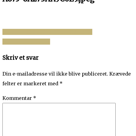
cropped-C8DADE48-D7A1-4238-A875-
Indlægsnavigation
8A273AA9C6E9.jpeg
Skriv et svar
Din e-mailadresse vil ikke blive publiceret.
Krævede
felter er markeret med
*
Kommentar
*