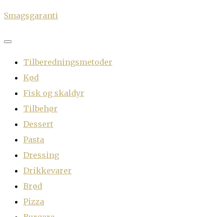
Skip
Smagsgaranti
to
content
Tilberedningsmetoder
Kød
Fisk og skaldyr
Tilbehør
Dessert
Pasta
Dressing
Drikkevarer
Brød
Pizza