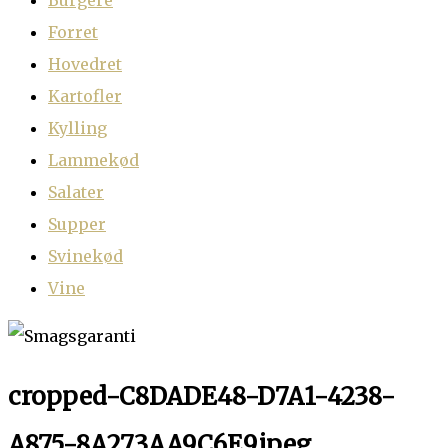
Burgere
Forret
Hovedret
Kartofler
Kylling
Lammekød
Salater
Supper
Svinekød
Vine
cropped-C8DADE48-D7A1-4238-
A875-8A273AA9C6E9.jpeg