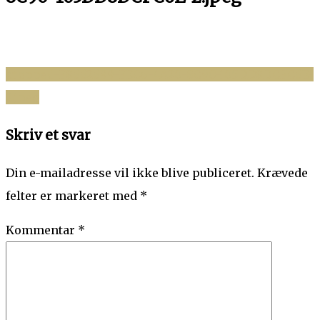
cropped-F8662699-FEC6-4A20-8C90-105DD8DCFC6E-
Indlægsnavigation
2.jpeg
Skriv et svar
Din e-mailadresse vil ikke blive publiceret.
Krævede
felter er markeret med
*
Kommentar
*