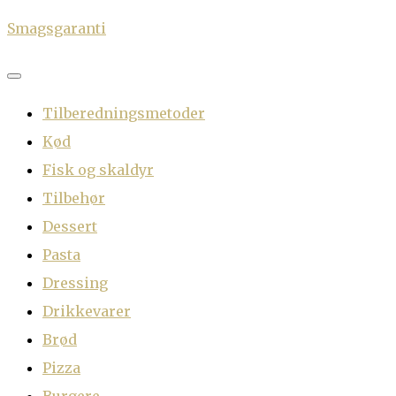
Skip
Smagsgaranti
to
content
Tilberedningsmetoder
Kød
Fisk og skaldyr
Tilbehør
Dessert
Pasta
Dressing
Drikkevarer
Brød
Pizza