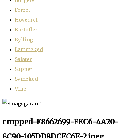
Burgere
Forret
Hovedret
Kartofler
Kylling
Lammekød
Salater
Supper
Svinekød
Vine
cropped-F8662699-FEC6-4A20-
8C90-105DD8DCFC6E-2.jpeg