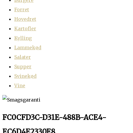
Burgere
Forret
Hovedret
Kartofler
Kylling
Lammekød
Salater
Supper
Svinekød
Vine
FC0CFD3C-D31E-488B-ACE4-
EC6D4E2330E8