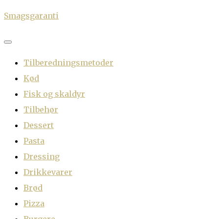
Skip
Smagsgaranti
to
content
Tilberedningsmetoder
Kød
Fisk og skaldyr
Tilbehør
Dessert
Pasta
Dressing
Drikkevarer
Brød
Pizza