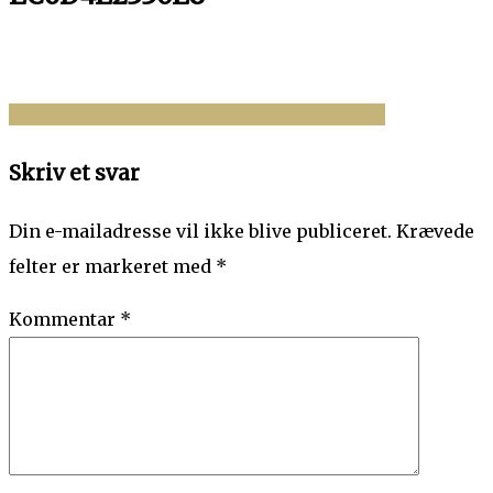
FC0CFD3C-D31E-488B-ACE4-EC6D4E2330E8
Indlægsnavigation
Skriv et svar
Din e-mailadresse vil ikke blive publiceret.
Krævede
felter er markeret med
*
Kommentar
*